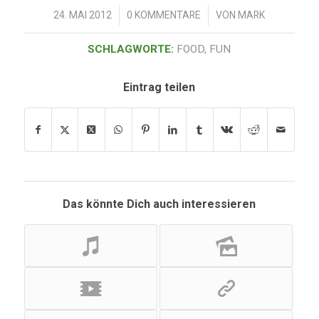
/
/
24. MAI 2012
0 KOMMENTARE
VON
MARK
SCHLAGWORTE:
FOOD
,
FUN
Eintrag teilen
Das könnte Dich auch interessieren